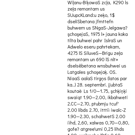
Wiļanu-BiķowaS zcļa, K290 ls
zeļa remontam us
SUupcKLand:u zeķo, 1$
dseliSbetona jfmttefn
buhwem us SNgaS-Jelgawa?
şchoşejaS, 1975 l» jauna koka
tilta buhwei pahr IslraS un
Adwelo eseru pahrtekam,
4275 lS SiluveS—Brigu zeļa
remontam un 690 lS nlt»
dselsêbetona wnsbuhwei us
Latgales şchoşejaķ. OS.
NiaaS aalaS tirgņs (latos par
ka..) 28. septembri. jjubtaS
koutaè Ls 1/0—1.75, şchķiņķi
swaiqt 1.90—2.00, ikbahweti
2.CC—2.70, ptubmju tcuf'
2.00 libds 2.70, itttiì iwalc-Z
1.90—2.30, schahwetS 2.00
iìhd, 2,60, xalwas 0,70—0,80,
gofe? atgree'umi 0,25 lihds