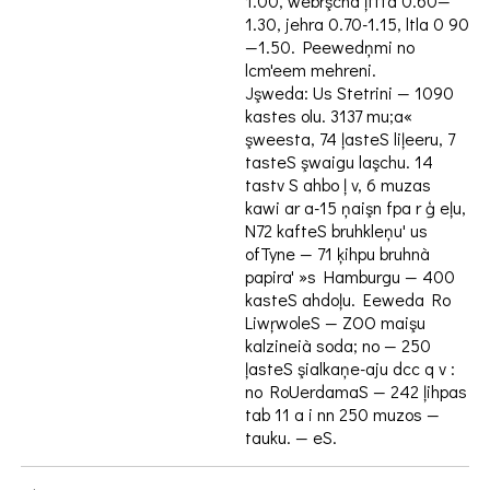
1.00, webrşcha ļftfa 0.60—
1.30, jehra 0.70-1.15, ltla 0 90
—1.50. Peewedņmi no
lcm'eem mehreni.
Jşweda: Us Stetrini — 1090
kastes olu. 3137 mu;a«
şweesta, 74 ļasteS liļeeru, 7
tasteS şwaigu laşchu. 14
tastv S ahbo ļ v, 6 muzas
kawi ar a-15 ņaişn fpa r ģ eļu,
N72 kafteS bruhkleņu' us
ofTyne — 71 ķihpu bruhnà
papira' »s Hamburgu — 400
kasteS ahdoļu. Eeweda Ro
LiwŗwoleS — ZOO maişu
kalzineià soda; no — 250
ļasteS şialkaņe-aju dcc q v :
no RoUerdamaS — 242 ļihpas
tab 11 a i nn 250 muzos —
tauku. — eS.