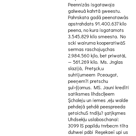
Peennizâs isgatawoja
galweuâ kahrtâ şweestu.
Pahrskata gadâ peenotawâs
apstrahdats 91.400.637 kilo
peena, no kura isgatamots
3.545.829 kilo smeesta. No
scki wairuma kooperatiwàS
sermas raschojuşchas
2.984.560 kjlo, bet priwatàL
— 561.269 kilo. Ms. Jnglas
slazijà, Pretşck,u
suhtijumeem Pceougot,
peeņem?! pretschu
şul>ļijomus. MS. Jauni kredīti
satiksmes lihdsclļeem
Şcholeju un iemes ,eļu walde
pehdejâ şehdê peespreeda
şetoichuS tndiļu? şatjkşmes
Uhdsekļu uslaboschanai:
3099 lS papildu tnrbecm tilta
duhwei pábi Reşekaeî upi us