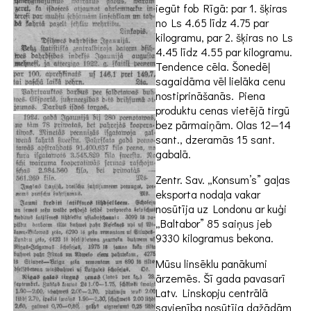
iegūt fob Rīgā: par 1. šķiras
no Ls 4.65 līdz 4.75 par
kilogramu, par 2. šķiras no Ls
4.45 līdz 4.55 par kilogramu.
Tendence cēla.
Šonedēļ
sagaidāma vēl lielāka cenu
nostiprināšanās. Piena
produktu cenas vietējā tirgū
bez pārmaiņām. Olas 12—14
sant., dzeramās 15 sant.
gabalā.
Zentr. Sav. „Konsum’s” gaļas
eksporta nodaļa vakar
nosūtīja uz Londonu ar kuģi
„Baltabor” 85 saiņus jeb
9330 kilogramus bekona.
Mūsu linsēklu panākumi
ārzemēs. Šī gada pavasarī
Latv. Linskopju centrālā
savienība nosūtīja dažādām