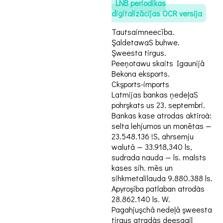
LNB periodikas
digitalizācijas OCR versija
Tautsaimneecība.
ŞaldetawaS buhwe.
Şweesta tirgus.
Peeņotawu skaits Igaunijā
Bekona eksports.
Ckşports-imports
Latmijas bankas ņedeļaS
pohrşkats us 23. septembri.
Bankas kase atrodas aktiroà:
selta lehjumos un monētas —
23.548.136 !S, ahrsemju
walutâ — 33.918,340 ls,
sudrada nauda — ls. malsts
kases sih. mēs un
sihkmetalilauda 9.880.388 ls.
Apyroşiba patlaban atrodàs
28.862.140 ls. W.
Pagahjuşchâ nedeļâ şweesta
tirgus atradàs deesgail