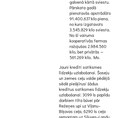
galvenā kārtā sviestu.
Pārskata gadā
pienotavās apstrādāts
91.400.637 kilo piena,
no kura izgatavots
3.545.829 kilo sviesta.
No šī vairuma
kooperatīvās fermas
ražojušas 2.984.560
kilo, bet privātās —
561.269 kilo. Ms.
Jauni kredīti satiksmes
līdzekļu uzlabošanai. Šoseju
un zemes ceļu valde pēdējā
sēdē piešķīrusi šādus
kredītus satiksmes līdzekļu
uzlabošanai: 3099 ls papildu
darbiem tilta būvei pār
Režeņes
upi uz Viļanu–
Biķovas ceļa, 6290 ls ceļa
remontam uz
Siluves–Landu