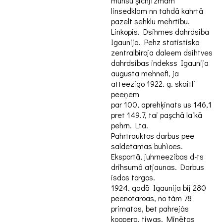
muhsu şichjtzmàm
linsedklam nn tahdâ kahrtâ
pazelt sehklu mehrtibu.
Linkopis. Dsihmes dahrdsiba
Igaunija. Pehz statistiska
zentralbiroja daleem dsihtves
dahrdsibas indekss Igaunija
augusta mehnefi, ja
atteezigo 1922. g. skaitli
peeņem
par 100, aprehķinats us 146,1
pret 149.7, tai paşchâ laikā
pehrn. Lta.
Pahrtrauktos darbus pee
saldetamas buhìoes.
Eksportā, juhrneezibas d-ts
drihsumâ atjaunas. Darbus
isdos torgos.
1924. gadā Igaunija bij 280
peenotaroas, no tàm 78
primatas, bet pahrejàs
koopera. tiwas. Minētas