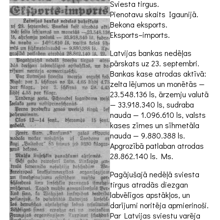
Sviesta tirgus.
Pienotavu skaits Igaunijā.
Bekona eksports.
Eksports–imports.
Latvijas bankas nedēļas
pārskats uz 23. septembri.
Bankas kase atrodas aktīvā:
zelta lējumos un monētās —
23.548.136 ls, ārzemju valutā
— 33.918.340 ls, sudraba
nauda — 1.096.610 ls, valsts
kases zīmes un sīhmetāla
nauda — 9.880.388 ls.
Apgrozībā patlaban atrodas
28.862.140 ls. Ms.
Pagājušajā nedēļā sviesta
tirgus atradās diezgan
labvēlīgos apstākļos, un
darījumi noritēja apmierinoši.
Par Latvijas sviestu varēja