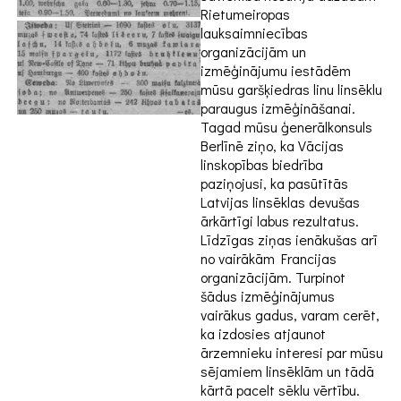
Rietumeiropas
lauksaimniecības
organizācijām un
izmēģinājumu iestādēm
mūsu garšķiedras linu linsēklu
paraugus izmēģināšanai.
Tagad mūsu ģenerālkonsuls
Berlīnē ziņo, ka Vācijas
linskopības biedrība
paziņojusi, ka pasūtītās
Latvijas linsēklas devušas
ārkārtīgi labus rezultatus.
Līdzīgas ziņas ienākušas arī
no vairākām Francijas
organizācijām. Turpinot
šādus izmēģinājumus
vairākus gadus, varam cerēt,
ka izdosies atjaunot
ārzemnieku interesi par mūsu
sējamiem linsēklām un tādā
kārtā pacelt sēklu vērtību.