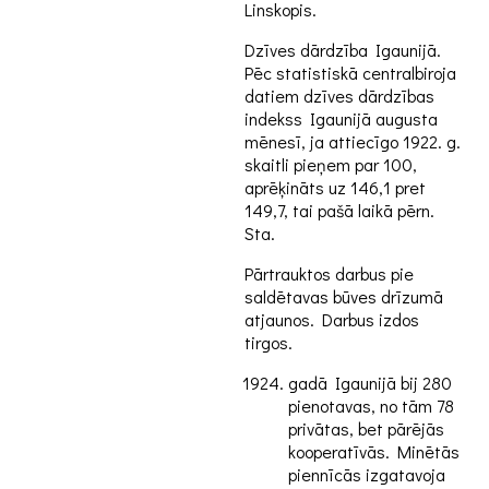
Linskopis.
Dzīves dārdzība Igaunijā.
Pēc statistiskā centralbiroja
datiem dzīves dārdzības
indekss Igaunijā augusta
mēnesī, ja attiecīgo 1922. g.
skaitli pieņem par 100,
aprēķināts uz 146,1 pret
149,7, tai pašā laikā pērn.
Sta.
Pārtrauktos darbus pie
saldētavas būves drīzumā
atjaunos. Darbus izdos
tirgos.
gadā Igaunijā bij 280
pienotavas, no tām 78
privātas, bet pārējās
kooperatīvās. Minētās
piennīcās izgatavoja