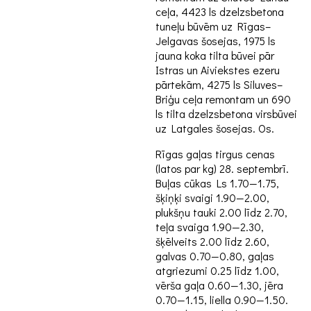
ceļa, 4423 ls dzelzsbetona
tuneļu
būvēm uz Rīgas–
Jelgavas šosejas, 1975 ls
jauna koka tilta būvei pār
Istras
un Aiviekstes ezeru
pārtekām, 4275 ls Siluves–
Briģu ceļa remontam un 690
ls tilta dzelzsbetona virsbūvei
uz Latgales šosejas. Os.
Rīgas gaļas tirgus cenas
(latos par kg) 28. septembrī.
Buļas cūkas Ls 1.70—1.75,
šķiņķi svaigi 1.90—2.00,
plukšņu tauki 2.00 līdz 2.70,
teļa svaiga 1.90—2.30,
šķēlveits 2.00 līdz 2.60,
galvas 0.70—0.80, gaļas
atgriezumi 0.25 līdz 1.00,
vērša gaļa 0.60—1.30, jēra
0.70—1.15, liella 0.90—1.50.