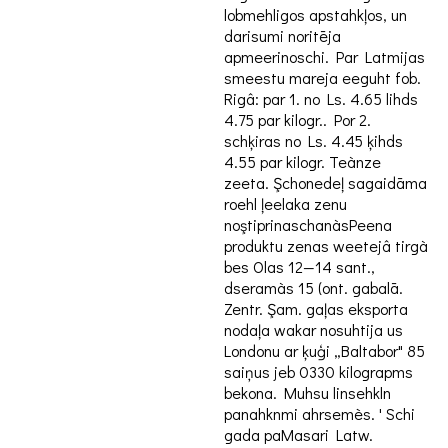
lobmehligos apstahkļos, un
darisumi noritēja
apmeerinoschi. Par Latmijas
smeestu mareja eeguht fob.
Rigâ: par 1. no Ls. 4.65 lihds
4.75 par kilogr.. Por 2.
schķiras no Ls. 4.45 ķihds
4.55 par kilogr. Teànze
zeeta. Şchonedeļ sagaidāma
roehl ļeelaka zenu
noştiprinaschanàsPeena
produktu zenas weetejâ tirgà
bes Olas 12—14 sant.,
dseramàs 15 (ont. gabalā.
Zentr. Şam. gaļas eksporta
nodaļa wakar nosuhtija us
Londonu ar ķuģi „Baltabor" 85
saiņus jeb 0330 kilograpms
bekona. Muhsu linsehkln
panahknmi ahrsemès. ' Schi
gada paMasari Latw.