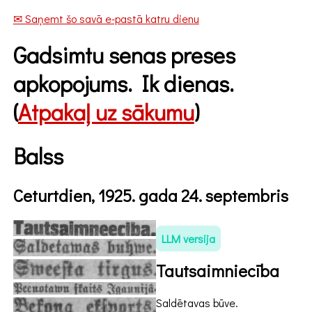
✉ Saņemt šo savā e-pastā katru dienu
Gadsimtu senas preses
apkopojums. Ik dienas.
(
Atpakaļ uz sākumu
)
Balss
Ceturtdien, 1925. gada 24. septembris
LLM versija
Tautsaimniecība
Saldētavas būve.