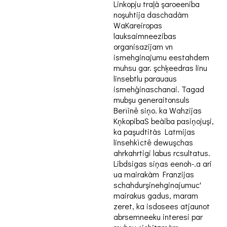
Linkopju traļà şaroeeniba
noşuhtija daschadàm
WaKareiropas
lauksaimneezibas
organisazijam vn
ismehginajumu eestahdem
muhsu gar. şchķeedras linu
linsebtlu parauaus
ismehģinaschanai. Tagad
mubşu generaitonsuls
Berïinê siņo. ka Wahzijas
KņkopibaS beàiba pasiņojuşi,
ka paşudtitàs Latmijas
linsehkìctê dewuşchas
ahrkahrtigi labus rcsultatus.
Libdsigas siņas eenoh-.a ari
ua mairakàm Franzijas
schahdurşinehginajumuc'
mairakus gadus, maram
zeret, ka isdosees atjaunot
abrsemneeku interesi par